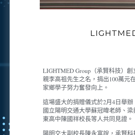
LIGHTM
LIGHTMED Group（承賢
親李高祖先生之名，捐出100萬
家鄉學子努力奮發向上。
這場盛大的捐贈儀式於2月4日舉
國立陽明交通大學蘇冠暐老師、梁
東高中陳國祥校長等人共同見證。
陽明交大副校長陳永富說，承賢科