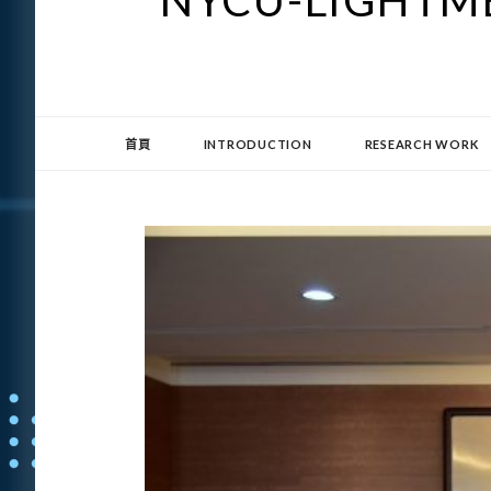
NYCU-LIGHTME
首頁
INTRODUCTION
RESEARCH WORK