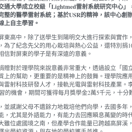
通大學成立校級「Lightmed雷射系統研究中心
完整的醫學雷射系統；基於USR的精神，該中心創
的線上自主學習。
屏東高中，除了送學生到陽明交大進行探索與實作
，為了紀念先父的用心栽培與熱心公益，還特別捐1
相信對屏東的學子是有深遠的意義。
捐贈對於理學院來說意義非常重大，透過設立「國
質上的幫助，更重要的是精神上的鼓舞。理學院應
與雷射科技研發人才，接軌光電與雷射科技產業。
地學習的機會，期間可獲得每月獎學金2萬5千元，十分
，並感謝父母不遺餘力地栽培他們向學，去國多年
能，尤其是外語能力，有能力去回應瞬息萬變的時
大雖位處國境之南，但產學合作能量已跨越高屏溪
釋出學校資源，與在地的學校攜手並進。