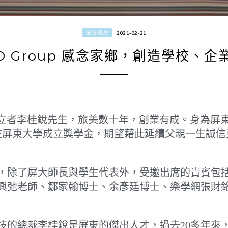
最新消息
2021-02-21
ED Group 感念家鄉，創造學校、
科技）創立者李桂銳先生，旅美數十年，創業有成。身為
元在屏東大學成立獎學金，期望藉此延續父親一生誠
辦，除了屏大師長與學生代表外，受邀出席的貴賓包
興弛老師、鄒家翰博士、余彥廷博士、樂學網張財
技的總裁李桂銳是屏東的傑出人才，過去20多年來