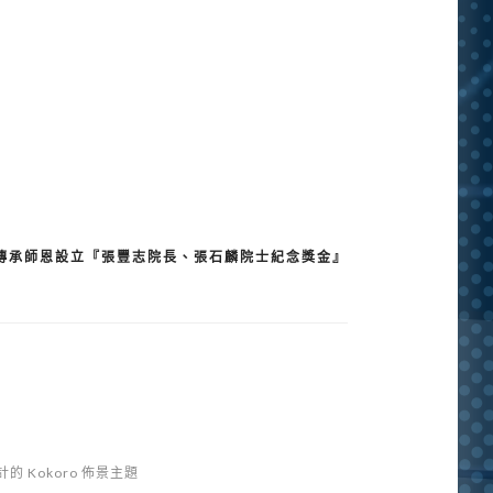
傳承師恩設立『張豐志院長、張石麟院士紀念獎金』
的 Kokoro 佈景主題